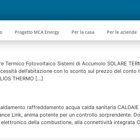
o
Progetto MCA Energy
Per la casa
Per le aziende
re Termico Fotovoltaico Sistemi di Accumolo SOLARE TERMI
cessità dell’abitazione con lo sconto sul prezzo del conto t
ZELIOS THERMO […]
iscaldamento raffreddamento acqua calda sanitaria CALD
ink, anima potente per un controllo sorprendente. Dota
o elettronico della combustione, alla connettività integrata 