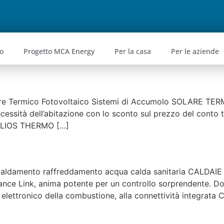
o
Progetto MCA Energy
Per la casa
Per le aziende
re Termico Fotovoltaico Sistemi di Accumolo SOLARE TERMI
cessità dell’abitazione con lo sconto sul prezzo del conto t
ZELIOS THERMO […]
iscaldamento raffreddamento acqua calda sanitaria CALD
ink, anima potente per un controllo sorprendente. Dota
o elettronico della combustione, alla connettività integrata 