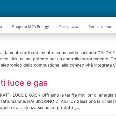
o
Progetto MCA Energy
Per la casa
Per le aziende
iscaldamento raffreddamento acqua calda sanitaria CALD
ink, anima potente per un controllo sorprendente. Dota
o elettronico della combustione, alla connettività integrata 
ti luce e gas
I LUCE E GAS / Offriamo le tariffe migliori di energia ele
 fatturazione. HAI BISOGNO DI AIUTO? Seleziona la richiesta
sogno di assistenza sui nostri prodotti […]